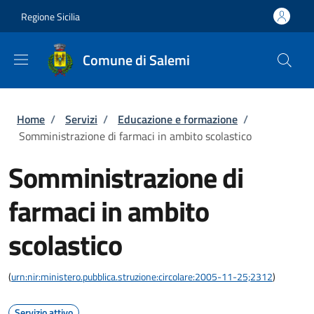
Salta al contenuto principale
Skip to footer content
Regione Sicilia
Comune di Salemi
Briciole di pane
Home
/
Servizi
/
Educazione e formazione
/
Somministrazione di farmaci in ambito scolastico
Somministrazione di
farmaci in ambito
scolastico
(
urn:nir:ministero.pubblica.struzione:circolare:2005-11-25;2312
)
Servizio attivo