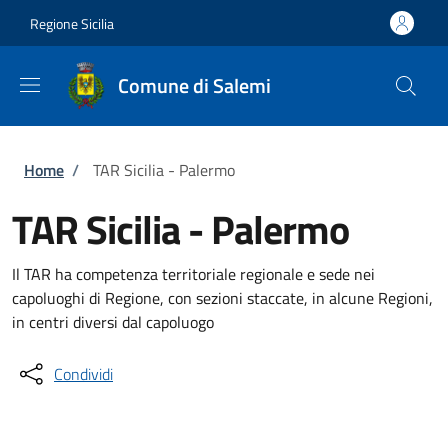
Salta al contenuto principale
Skip to footer content
Regione Sicilia
Comune di Salemi
Briciole di pane
Home
/
TAR Sicilia - Palermo
TAR Sicilia - Palermo
Il TAR ha competenza territoriale regionale e sede nei
capoluoghi di Regione, con sezioni staccate, in alcune Regioni,
in centri diversi dal capoluogo
Condividi