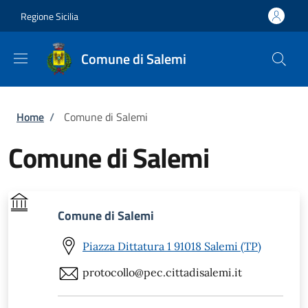
Salta al contenuto principale
Skip to footer content
Regione Sicilia
Comune di Salemi
Briciole di pane
Home
/
Comune di Salemi
Comune di Salemi
Comune di Salemi
Piazza Dittatura 1 91018 Salemi (TP)
protocollo@pec.cittadisalemi.it