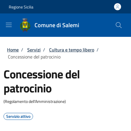
Salta al contenuto principale
Skip to footer content
Regione Sicilia
Comune di Salemi
Briciole di pane
Home
/
Servizi
/
Cultura e tempo libero
/
Concessione del patrocinio
Concessione del
patrocinio
(Regolamento dell'Amministrazione)
Servizio attivo