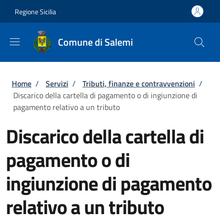
Salta al contenuto principale
Skip to footer content
Regione Sicilia
Comune di Salemi
Briciole di pane
Home
/
Servizi
/
Tributi, finanze e contravvenzioni
/
Discarico della cartella di pagamento o di ingiunzione di
pagamento relativo a un tributo
Discarico della cartella di
pagamento o di
ingiunzione di pagamento
relativo a un tributo