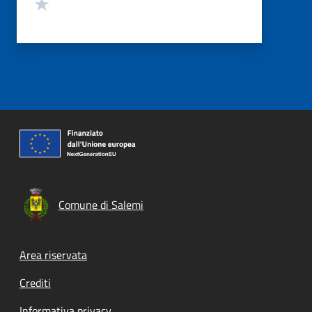
Valuta 1 stelle su 5
Comune di Salemi
Footer menu
Area riservata
Crediti
Informativa privacy