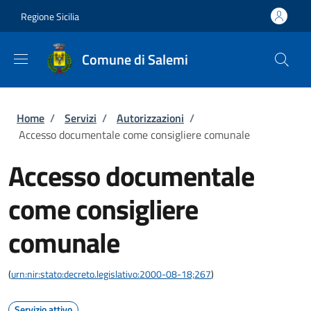
Salta al contenuto principale
Skip to footer content
Regione Sicilia
Comune di Salemi
Briciole di pane
Home
/
Servizi
/
Autorizzazioni
/
Accesso documentale come consigliere comunale
Accesso documentale
come consigliere
comunale
(
urn:nir:stato:decreto.legislativo:2000-08-18;267
)
Servizio attivo