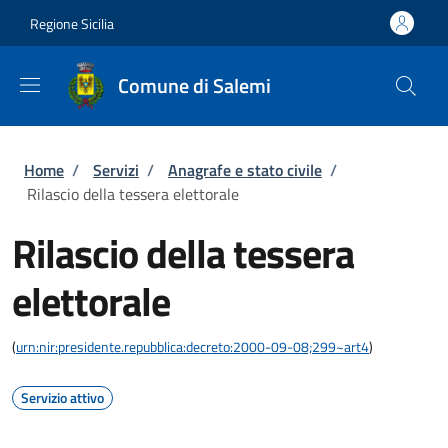
Salta al contenuto principale
Skip to footer content
Regione Sicilia
Comune di Salemi
Briciole di pane
Home
/
Servizi
/
Anagrafe e stato civile
/
Rilascio della tessera elettorale
Rilascio della tessera
elettorale
(
urn:nir:presidente.repubblica:decreto:2000-09-08;299~art4
)
Servizio attivo