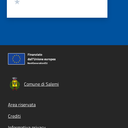
Valuta 1 stelle su 5
Comune di Salemi
Footer menu
Area riservata
Crediti
Informativa privacy