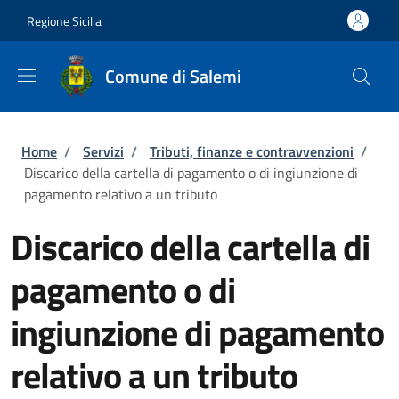
Salta al contenuto principale
Skip to footer content
Regione Sicilia
Comune di Salemi
Briciole di pane
Home
/
Servizi
/
Tributi, finanze e contravvenzioni
/
Discarico della cartella di pagamento o di ingiunzione di
pagamento relativo a un tributo
Discarico della cartella di
pagamento o di
ingiunzione di pagamento
relativo a un tributo