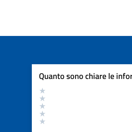
Quanto sono chiare le info
Valutazione
Valuta 5 stelle su 5
Valuta 4 stelle su 5
Valuta 3 stelle su 5
Valuta 2 stelle su 5
Valuta 1 stelle su 5