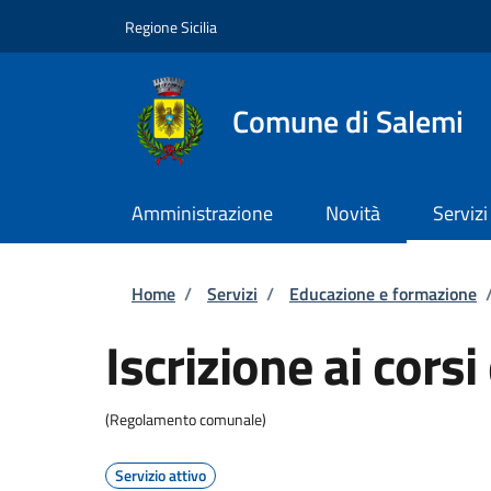
Salta al contenuto principale
Skip to footer content
Regione Sicilia
Comune di Salemi
Amministrazione
Novità
Servizi
Briciole di pane
Home
/
Servizi
/
Educazione e formazione
Iscrizione ai cors
(Regolamento comunale)
Servizio attivo