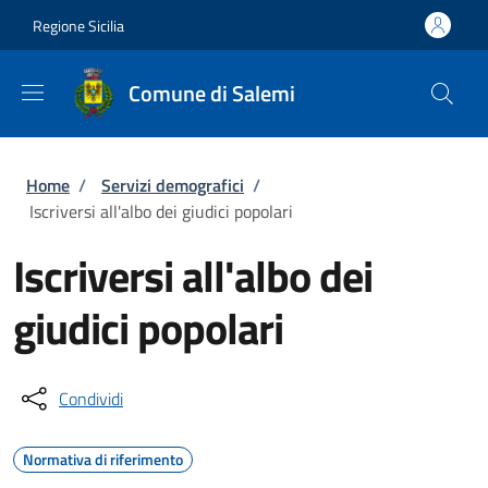
Salta al contenuto principale
Skip to footer content
Regione Sicilia
Comune di Salemi
Briciole di pane
Home
/
Servizi demografici
/
Iscriversi all'albo dei giudici popolari
Iscriversi all'albo dei
giudici popolari
Condividi
Normativa di riferimento