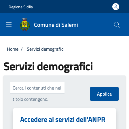
Salta al contenuto principale
Skip to footer content
Regione Sicilia
Comune di Salemi
Briciole di pane
Home
/
Servizi demografici
Servizi demografici
Cerca i contenuti che nel
titolo contengono:
Accedere ai servizi dell'ANPR