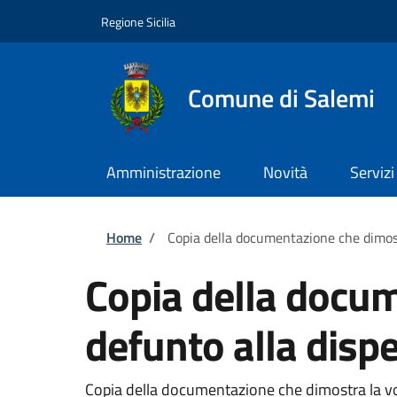
Salta al contenuto principale
Skip to footer content
Regione Sicilia
Comune di Salemi
Amministrazione
Novità
Servizi
Briciole di pane
Home
/
Copia della documentazione che dimost
Copia della docum
defunto alla disp
Copia della documentazione che dimostra la vo