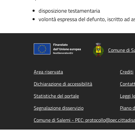
disposizione testamentaria
volontà espressa del defunto, iscritto ad a
Comune di S
Footer menu
Area riservata
Crediti
Dichiarazione di accessibilità
Contatt
Statistiche del portale
Leggi l
Segnalazione disservizio
Piano d
Comune di Salemi - PEC: protocollo@pec.cittadisa