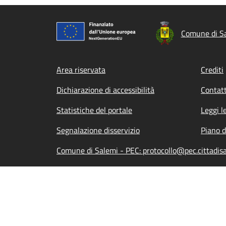
Comune di S
Footer menu
Area riservata
Crediti
Dichiarazione di accessibilità
Contatt
Statistiche del portale
Leggi l
Segnalazione disservizio
Piano d
Comune di Salemi - PEC: protocollo@pec.cittadisa