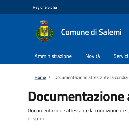
Salta al contenuto principale
Skip to footer content
Regione Sicilia
Comune di Salemi
Amministrazione
Novità
Servizi
Briciole di pane
Home
/
Documentazione attestante la condizi
Documentazione at
Documentazione attestante la condizione di stud
di studi.