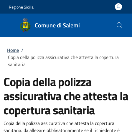
Salta al contenuto principale
Skip to footer content
Regione Sicilia
Comune di Salemi
Briciole di pane
Home
/
Copia della polizza assicurativa che attesta la copertura
sanitaria
Copia della polizza
assicurativa che attesta la
copertura sanitaria
Copia della polizza assicurativa che attesta la copertura
sanitaria, da allegare obbligatoriamente se il richiedente è