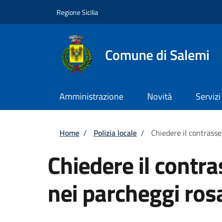
Salta al contenuto principale
Skip to footer content
Regione Sicilia
Comune di Salemi
Amministrazione
Novità
Servizi
Briciole di pane
Home
/
Polizia locale
/
Chiedere il contrasse
Chiedere il contr
nei parcheggi ros