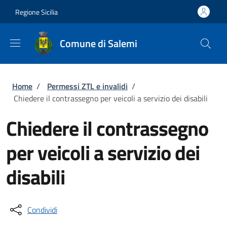
Salta al contenuto principale
Skip to footer content
Regione Sicilia
Comune di Salemi
Briciole di pane
Home
/
Permessi ZTL e invalidi
/
Chiedere il contrassegno per veicoli a servizio dei disabili
Chiedere il contrassegno
per veicoli a servizio dei
disabili
Condividi