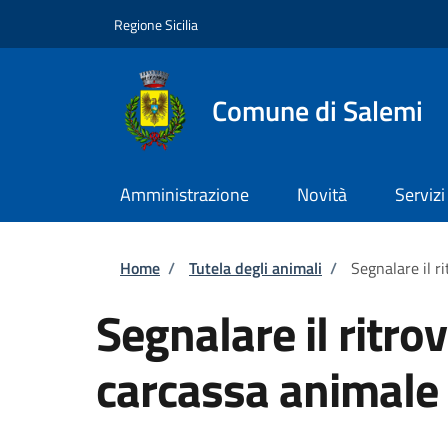
Salta al contenuto principale
Skip to footer content
Regione Sicilia
Comune di Salemi
Amministrazione
Novità
Servizi
Briciole di pane
Home
/
Tutela degli animali
/
Segnalare il 
Segnalare il ritr
carcassa animale