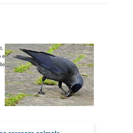
e,
o e
lle