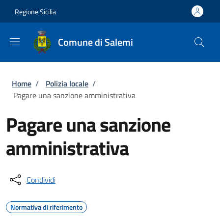
Salta al contenuto principale
Skip to footer content
Regione Sicilia
Comune di Salemi
Briciole di pane
Home
/
Polizia locale
/
Pagare una sanzione amministrativa
Pagare una sanzione
amministrativa
Condividi
Normativa di riferimento