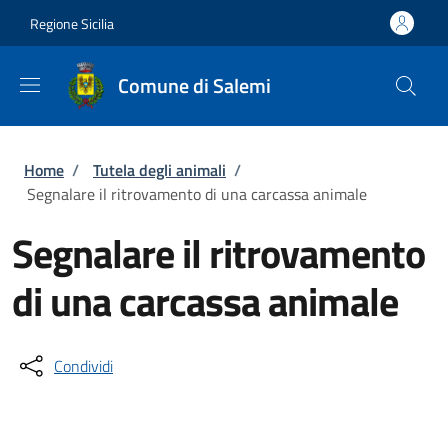
Salta al contenuto principale
Skip to footer content
Regione Sicilia
Comune di Salemi
Briciole di pane
Home
/
Tutela degli animali
/
Segnalare il ritrovamento di una carcassa animale
Segnalare il ritrovamento
di una carcassa animale
Condividi