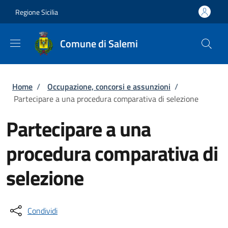
Salta al contenuto principale
Skip to footer content
Regione Sicilia
Comune di Salemi
Briciole di pane
Home
/
Occupazione, concorsi e assunzioni
/
Partecipare a una procedura comparativa di selezione
Partecipare a una
procedura comparativa di
selezione
Condividi