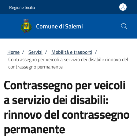
Salta al contenuto principale
Skip to footer content
Regione Sicilia
Comune di Salemi
Briciole di pane
Home
/
Servizi
/
Mobilità e trasporti
/
Contrassegno per veicoli a servizio dei disabili: rinnovo del
contrassegno permanente
Contrassegno per veicoli
a servizio dei disabili:
rinnovo del contrassegno
permanente