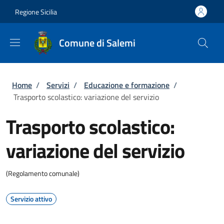
Salta al contenuto principale
Skip to footer content
Regione Sicilia
Comune di Salemi
Briciole di pane
Home
/
Servizi
/
Educazione e formazione
/
Trasporto scolastico: variazione del servizio
Trasporto scolastico:
variazione del servizio
(Regolamento comunale)
Servizio attivo