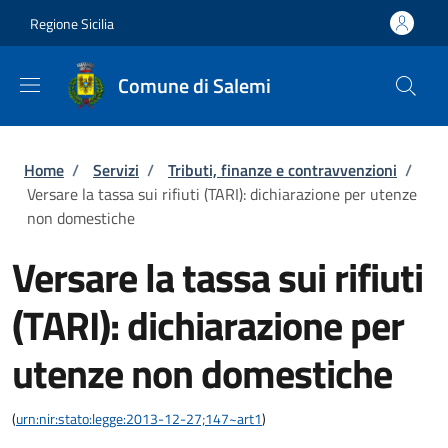
Salta al contenuto principale
Skip to footer content
Regione Sicilia
Comune di Salemi
Briciole di pane
Home
/
Servizi
/
Tributi, finanze e contravvenzioni
/
Versare la tassa sui rifiuti (TARI): dichiarazione per utenze
non domestiche
Versare la tassa sui rifiuti
(TARI): dichiarazione per
utenze non domestiche
(
urn:nir:stato:legge:2013-12-27;147~art1
)