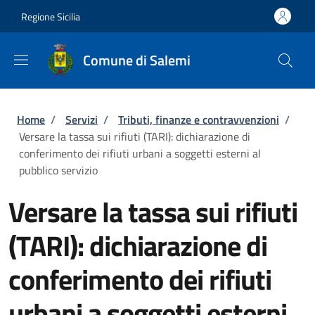
Salta al contenuto principale
Skip to footer content
Regione Sicilia
Comune di Salemi
Briciole di pane
Home
/
Servizi
/
Tributi, finanze e contravvenzioni
/
Versare la tassa sui rifiuti (TARI): dichiarazione di
conferimento dei rifiuti urbani a soggetti esterni al
pubblico servizio
Versare la tassa sui rifiuti
(TARI): dichiarazione di
conferimento dei rifiuti
urbani a soggetti esterni