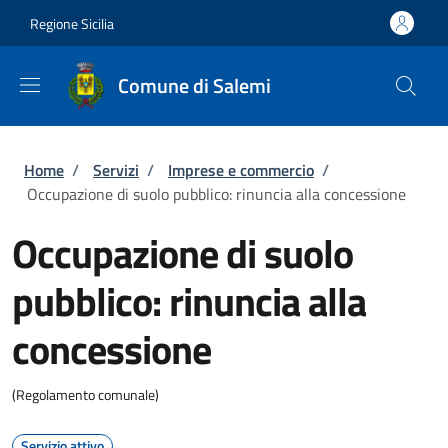
Salta al contenuto principale
Skip to footer content
Regione Sicilia
Comune di Salemi
Briciole di pane
Home
/
Servizi
/
Imprese e commercio
/
Occupazione di suolo pubblico: rinuncia alla concessione
Occupazione di suolo
pubblico: rinuncia alla
concessione
(Regolamento comunale)
Servizio attivo