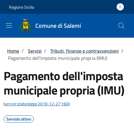
Salta al contenuto principale
Skip to footer content
Regione Sicilia
Comune di Salemi
Briciole di pane
Home
/
Servizi
/
Tributi, finanze e contravvenzioni
/
Pagamento dell'imposta municipale propria (IMU)
Pagamento dell'imposta
municipale propria (IMU)
(
urn:nir:stato:legge:2019-12-27;160
)
Servizio attivo