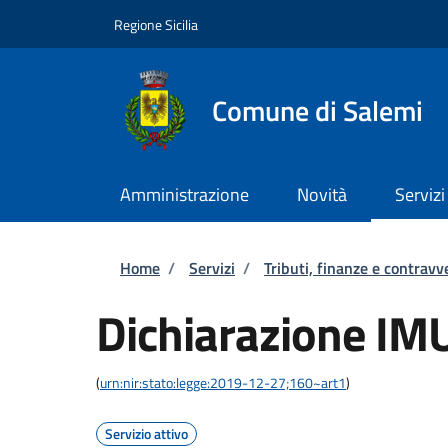
Salta al contenuto principale
Skip to footer content
Regione Sicilia
Comune di Salemi
Amministrazione
Novità
Servizi
Briciole di pane
Home
/
Servizi
/
Tributi, finanze e contravv
Dichiarazione IM
(
urn:nir:stato:legge:2019-12-27;160~art1
)
Servizio attivo