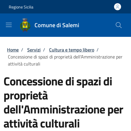
Salta al contenuto principale
Skip to footer content
Regione Sicilia
Comune di Salemi
Briciole di pane
Home
/
Servizi
/
Cultura e tempo libero
/
Concessione di spazi di proprietà dell'Amministrazione per
attività culturali
Concessione di spazi di
proprietà
dell'Amministrazione per
attività culturali