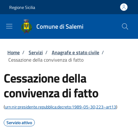
Salta al contenuto principale
Skip to footer content
Regione Sicilia
Comune di Salemi
Briciole di pane
Home
/
Servizi
/
Anagrafe e stato civile
/
Cessazione della convivenza di fatto
Cessazione della
convivenza di fatto
(
urn:nir:presidente.repubblica:decreto:1989-05-30;223~art13
)
Servizio attivo