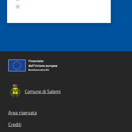
Valuta 1 stelle su 5
Comune di Salemi
Footer menu
Area riservata
Crediti