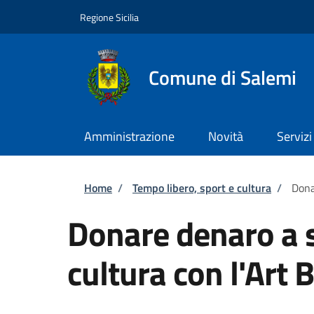
Salta al contenuto principale
Skip to footer content
Regione Sicilia
Comune di Salemi
Amministrazione
Novità
Servizi
Briciole di pane
Home
/
Tempo libero, sport e cultura
/
Dona
Donare denaro a 
cultura con l'Art