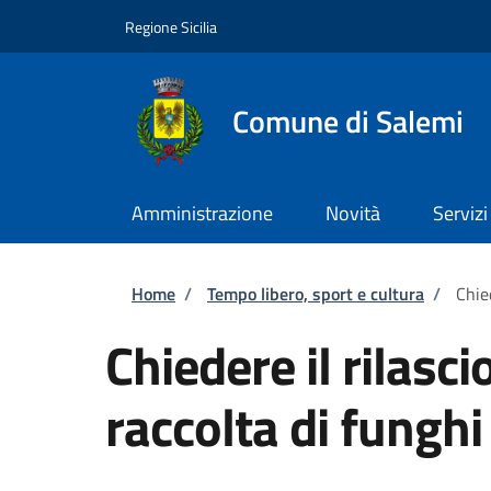
Salta al contenuto principale
Skip to footer content
Regione Sicilia
Comune di Salemi
Amministrazione
Novità
Servizi
Briciole di pane
Home
/
Tempo libero, sport e cultura
/
Chie
Chiedere il rilasci
raccolta di fungh